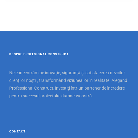
DESPRE PROFESIONAL CONSTRUCT
Ne concentrăm pe inovație, siguranță și satisfacerea nevoilor
clienților noștri, transformând viziunea lor în realitate. Alegând
Professional Construct, investiți într-un partener de încredere
pentru succesul proiectului dumneavoastră.
CONTACT